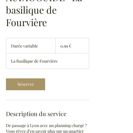
basilique de
Fourvière
0,99
euro
Durée variable
D
0,99 €
u
r
La Basilique de Fourvière
é
e
v
a
Réserver
r
i
a
b
l
Description du service
e
De passage à Lyon avec un planning chargé ?
Vous rêvez d’en savoir plus sur un quartier