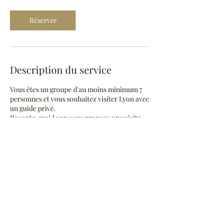
Réserver
Description du service
Vous êtes un groupe d'au moins minimum 7
personnes et vous souhaitez visiter Lyon avec
un guide privé.
Raconte-moi Lyon vous propose une visite
guidée privée avec votre guide costumée à
travers Lyon.
Vous avez le choix entre visiter le quartier
Saint-Jean, les pentes de la Croix-Rousse ou
la Presqu'Ile.
Cette prestation s'accompagne d'une
collation salée ou sucrée.
Avant d'acheter cette prestation merci de
bien vouloir nous contacter par mail à