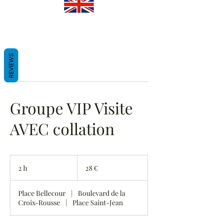
REVIEWS
Groupe VIP Visite
AVEC collation
28
euros
2 h
2
28 €
h
Place Bellecour
|
Boulevard de la
Croix-Rousse
|
Place Saint-Jean