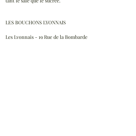
tant le salé que le sucrée.
LES BOUCHONS LYONNAIS
Les Lyonnais - 19 Rue de la Bombarde
Chabert - 13 / 14 Quai Romain Rolland,
Aux Trois Maries - 1 Rue des Trois-
Maries
LES RESTAURANTS ÉTOILÉS de la rue 
du Boeuf 
Restaurant de Jérémy Galvan - 29 rue 
du Boeuf
Anthony Bonnet - 6 rue du Boeuf à la 
"Cour des Loges" 
Au "14 Février " -Tsuyoshi Arai - 36 rue 